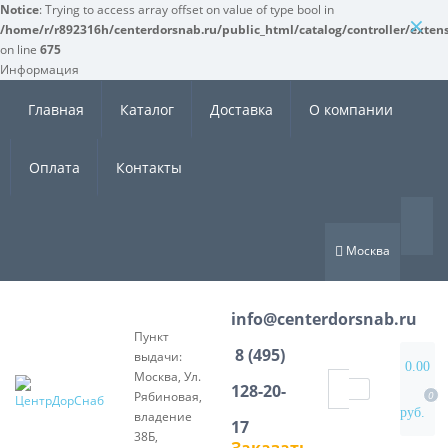
Notice
: Trying to access array offset on value of type bool in
×
/home/r/r892316h/centerdorsnab.ru/public_html/catalog/controller/exten
on line
675
Информация
Главная
Каталог
Доставка
О компании
Оплата
Контакты
Москва
info@centerdorsnab.ru
Пункт
8 (495)
выдачи:
0.00
Москва, Ул.
128-20-
Рябиновая,
0
руб.
владение
17
38Б,