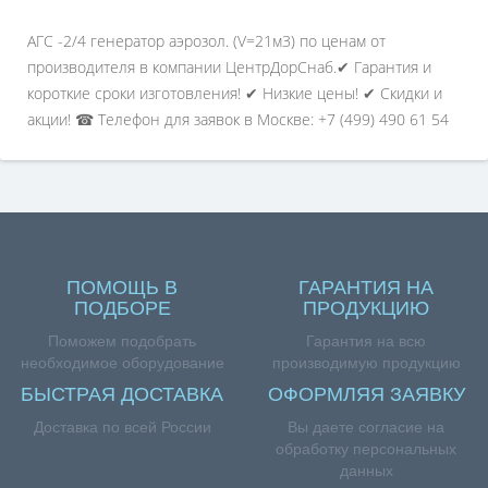
АГС -2/4 генератор аэрозол. (V=21м3) по ценам от
производителя в компании ЦентрДорСнаб.✔ Гарантия и
короткие сроки изготовления! ✔ Низкие цены! ✔ Скидки и
акции! ☎ Телефон для заявок в Москве: +7 (499) 490 61 54
ПОМОЩЬ В
ГАРАНТИЯ НА
ПОДБОРЕ
ПРОДУКЦИЮ
Поможем подобрать
Гарантия на всю
необходимое оборудование
производимую продукцию
БЫСТРАЯ ДОСТАВКА
ОФОРМЛЯЯ ЗАЯВКУ
Доставка по всей России
Вы даете согласие на
обработку персональных
данных