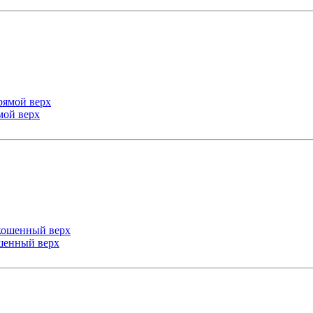
мой верх
шенный верх