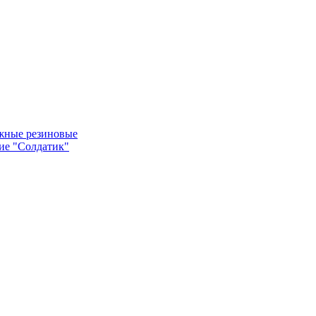
жные резиновые
ие "Солдатик"