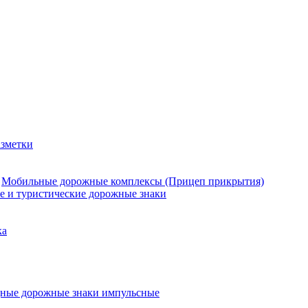
азметки
Мобильные дорожные комплексы (Прицеп прикрытия)
е и туристические дорожные знаки
ка
ные дорожные знаки импульсные