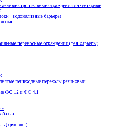
еменные строительные ограждения инвентарные
12
оки - водоналивные барьеры
альные
ильные переносные ограждения (фан-барьеры)
ЗК
днятые пешеходные переходы резиновый
ые ФС-12 и ФС-4.1
ие
я балка
ь (крякалка)