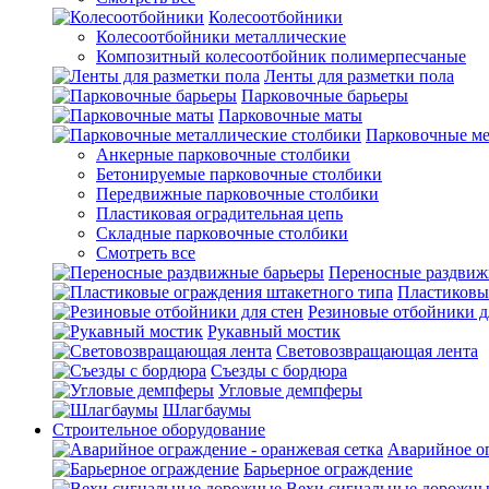
Колесоотбойники
Колесоотбойники металлические
Композитный колесоотбойник полимерпесчаные
Ленты для разметки пола
Парковочные барьеры
Парковочные маты
Парковочные ме
Анкерные парковочные столбики
Бетонируемые парковочные столбики
Передвижные парковочные столбики
Пластиковая оградительная цепь
Складные парковочные столбики
Смотреть все
Переносные раздвиж
Пластиковы
Резиновые отбойники д
Рукавный мостик
Световозвращающая лента
Съезды с бордюра
Угловые демпферы
Шлагбаумы
Строительное оборудование
Аварийное ог
Барьерное ограждение
Вехи сигнальные дорожны