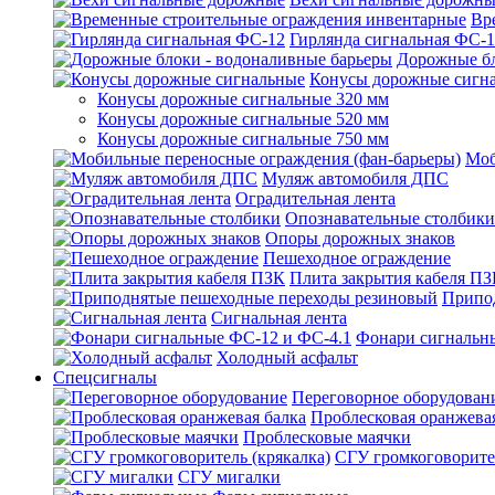
Вр
Гирлянда сигнальная ФС-
Дорожные бл
Конусы дорожные сигн
Конусы дорожные сигнальные 320 мм
Конусы дорожные сигнальные 520 мм
Конусы дорожные сигнальные 750 мм
Моб
Муляж автомобиля ДПС
Оградительная лента
Опознавательные столбики
Опоры дорожных знаков
Пешеходное ограждение
Плита закрытия кабеля П
Припо
Сигнальная лента
Фонари сигнальн
Холодный асфальт
Спецсигналы
Переговорное оборудован
Проблесковая оранжева
Проблесковые маячки
СГУ громкоговорител
СГУ мигалки