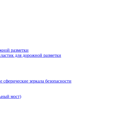
жной разметки
ластик для дорожной разметки
 сферические зеркала безопасности
ьный мост)