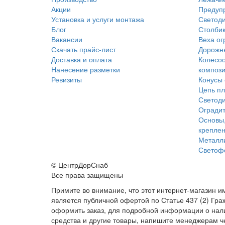
Акции
Предуп
Установка и услуги монтажа
Светод
Блог
Столбик
Вакансии
Веха ог
Скачать прайс-лист
Дорожн
Доставка и оплата
Колесоо
Нанесение разметки
компози
Ревизиты
Конусы 
Цепь пл
Светоди
Оградит
Основы,
крепле
Металл
Светоф
© ЦентрДорСнаб
Все права защищены
Примите во внимание, что этот интернет-магазин 
является публичной офертой по Статье 437 (2) Гра
оформить заказ, для подробной информации о нали
средства и другие товары, напишите менеджерам ч