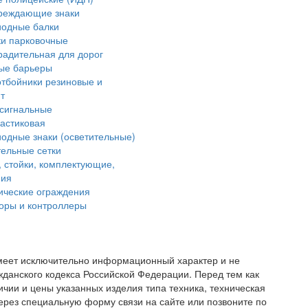
реждающие знаки
иодные балки
и парковочные
радительная для дорог
ые барьеры
тбойники резиновые и
т
сигнальные
астиковая
одные знаки (осветительные)
ельные сетки
 стойки, комплектующие,
ния
ические ограждения
оры и контроллеры
имеет исключительно информационный характер и не
жданского кодекса Российской Федерации. Перед тем как
чии и цены указанных изделия типа техника, техническая
ерез специальную форму связи на сайте или позвоните по