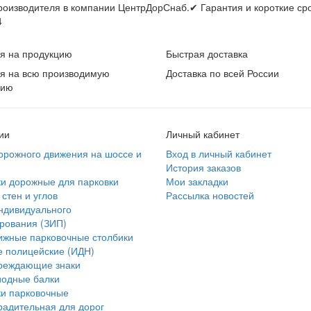
роизводителя в компании ЦентрДорСнаб.✔ Гарантия и короткие срок
4
я на продукцию
Быстрая доставка
я на всю производимую
Доставка по всей России
цию
ии
Личный кабинет
орожного движения на шоссе и
Вход в личный кабинет
История заказов
и дорожные для парковки
Мои закладки
стен и углов
Рассылка новостей
ндивидуального
рования (ЗИП)
ижные парковочные столбики
 полицейские (ИДН)
реждающие знаки
иодные балки
и парковочные
радительная для дорог