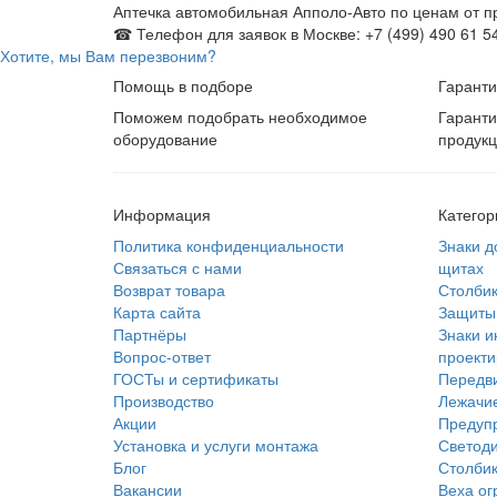
Аптечка автомобильная Апполо-Авто по ценам от п
☎ Телефон для заявок в Москве: +7 (499) 490 61 5
Хотите, мы Вам перезвоним?
Помощь в подборе
Гаранти
Поможем подобрать необходимое
Гаранти
оборудование
продук
Информация
Категор
Политика конфиденциальности
Знаки д
Связаться с нами
щитах
Возврат товара
Столбик
Карта сайта
Защиты 
Партнёры
Знаки и
Вопрос-ответ
проекти
ГОСТы и сертификаты
Передв
Производство
Лежачие
Акции
Предуп
Установка и услуги монтажа
Светод
Блог
Столбик
Вакансии
Веха ог