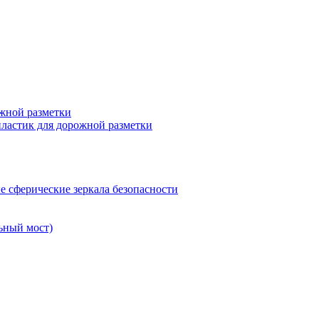
жной разметки
ластик для дорожной разметки
 сферические зеркала безопасности
ьный мост)