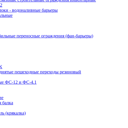
12
оки - водоналивные барьеры
альные
ильные переносные ограждения (фан-барьеры)
ЗК
днятые пешеходные переходы резиновый
ые ФС-12 и ФС-4.1
ие
я балка
ь (крякалка)