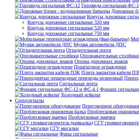
Гирлянда сигнальная ФС-
Дорожные бл
Конусы дорожные сигн
Конусы дорожные сигнальные 320 мм
Конусы дорожные сигнальные 520 мм
Конусы дорожные сигнальные 750 мм
Моб
Муляж автомобиля ДПС
Оградительная лента
Опознавательные столбики
Опоры дорожных знаков
Пешеходное ограждение
Плита закрытия кабеля П
Припо
Сигнальная лента
Фонари сигнальн
Холодный асфальт
Спецсигналы
Переговорное оборудован
Проблесковая оранжева
Проблесковые маячки
СГУ громкоговорител
СГУ мигалки
Фары сигнальные