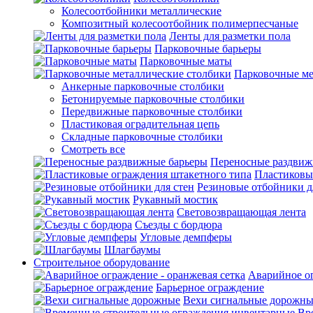
Колесоотбойники металлические
Композитный колесоотбойник полимерпесчаные
Ленты для разметки пола
Парковочные барьеры
Парковочные маты
Парковочные ме
Анкерные парковочные столбики
Бетонируемые парковочные столбики
Передвижные парковочные столбики
Пластиковая оградительная цепь
Складные парковочные столбики
Смотреть все
Переносные раздвиж
Пластиковы
Резиновые отбойники д
Рукавный мостик
Световозвращающая лента
Съезды с бордюра
Угловые демпферы
Шлагбаумы
Строительное оборудование
Аварийное ог
Барьерное ограждение
Вехи сигнальные дорожны
Вр