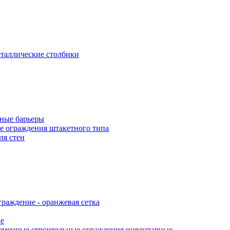
таллические столбики
ные барьеры
е ограждения штакетного типа
ля стен
раждение - оранжевая сетка
е
еменные строительные ограждения инвентарные