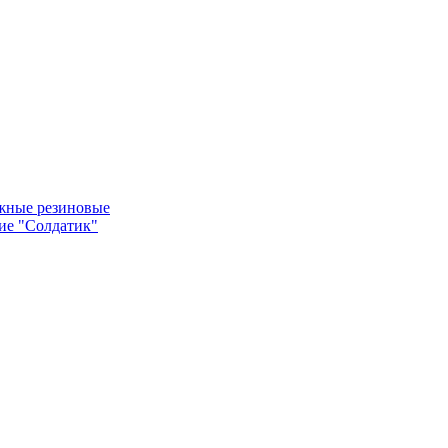
жные резиновые
ие "Солдатик"