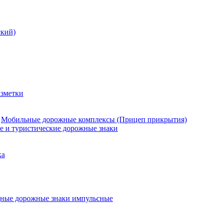
кий)
азметки
Мобильные дорожные комплексы (Прицеп прикрытия)
е и туристические дорожные знаки
ка
ные дорожные знаки импульсные