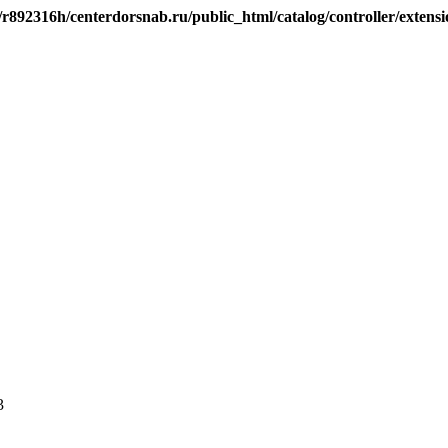
/r892316h/centerdorsnab.ru/public_html/catalog/controller/extens
3