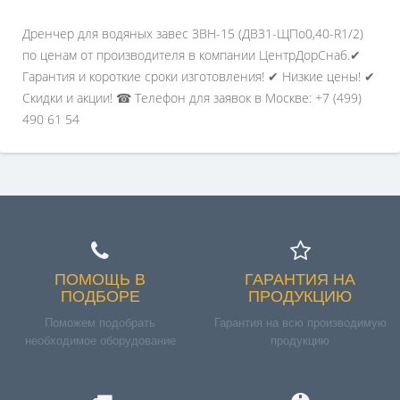
Дренчер для водяных завес ЗВН-15 (ДВЗ1-ЩПо0,40-R1/2)
по ценам от производителя в компании ЦентрДорСнаб.✔
Гарантия и короткие сроки изготовления! ✔ Низкие цены! ✔
Скидки и акции! ☎ Телефон для заявок в Москве: +7 (499)
490 61 54
ПОМОЩЬ В
ГАРАНТИЯ НА
ПОДБОРЕ
ПРОДУКЦИЮ
Поможем подобрать
Гарантия на всю производимую
необходимое оборудование
продукцию