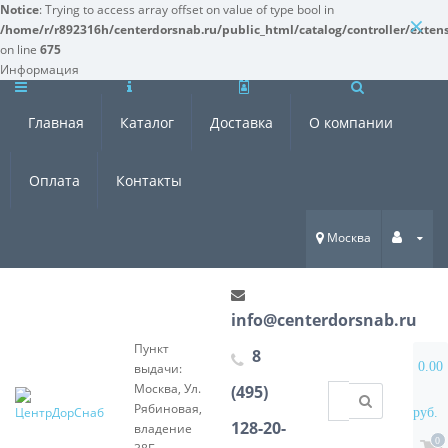
Notice
: Trying to access array offset on value of type bool in
×
/home/r/r892316h/centerdorsnab.ru/public_html/catalog/controller/exten
on line
675
Информация
Главная
Каталог
Доставка
О компании
Оплата
Контакты
Москва
info@centerdorsnab.ru
Пункт
8
0.00
выдачи:
Москва, Ул.
(495)
Рябиновая,
руб.
128-20-
владение
0