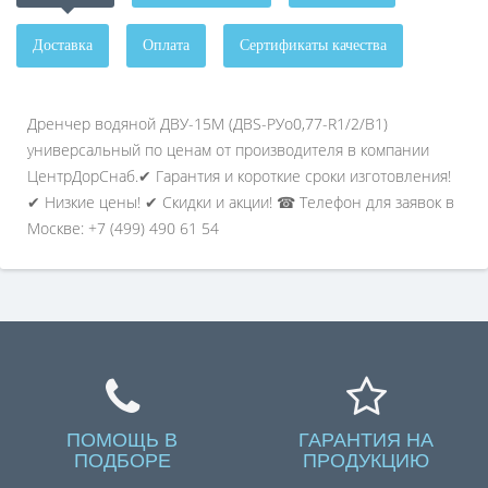
Доставка
Оплата
Сертификаты качества
Дренчер водяной ДВУ-15М (ДВS-РУо0,77-R1/2/В1)
универсальный по ценам от производителя в компании
ЦентрДорСнаб.✔ Гарантия и короткие сроки изготовления!
✔ Низкие цены! ✔ Скидки и акции! ☎ Телефон для заявок в
Москве: +7 (499) 490 61 54
ПОМОЩЬ В
ГАРАНТИЯ НА
ПОДБОРЕ
ПРОДУКЦИЮ