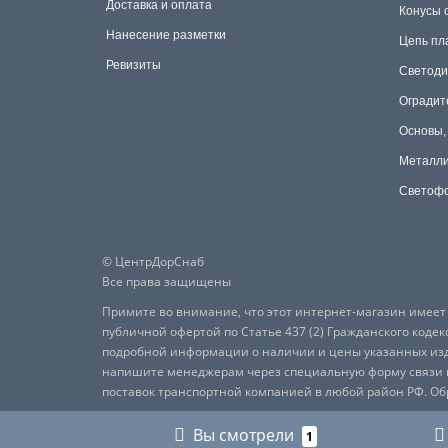
Доставка и оплата
Конусы 
Нанесение разметки
Цепь пл
Ревизиты
Светоди
Оградит
Основы,
Металли
Светофо
© ЦентрДорСнаб
Все права защищены
Примите во внимание, что этот интернет-магазин имее
публичной офертой по Статье 437 (2) Гражданского кодек
подробной информации о наличии и цены указанных изде
напишите менеджерам через специальную форму связи на
поставок транспортной компанией в любой район РФ. Об
Вы смотрели
1