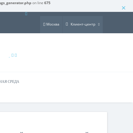
ags_generator.php
on line
675
×
Москва
Клиент-центр
НАЯ СРЕДА