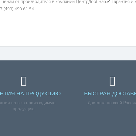
ценам от производителя в компании ЦентрДорСнаб.✔ Гарантия и ко
7 (499) 490 61 54
АНТИЯ НА ПРОДУКЦИЮ
БЫСТРАЯ ДОСТАВ
антия на всю производимую
Доставка по всей Росси
продукцию