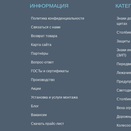
ИНФОРМАЦИЯ
КАТЕ
Политика конфиденциальности
Знаки д
щитах
Связаться с нами
Столбик
Возврат товара
Защиты 
Карта сайта
Знаки и
Партнёры
(ЗИП)
Вопрос-ответ
Передви
ГОСТы и сертификаты
Лежачие
Производство
Предупр
Акции
Светоди
Установка и услуги монтажа
Столбик
Блог
Веха ог
Вакансии
Дорожны
Скачать прайс-лист
Колесоо