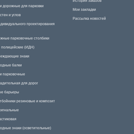
История заказов
и дорожные для парковки
Мои закладки
стен и углов
Рассылка новостей
ндивидуального проектирования
жные парковочные столбики
 полицейские (ИДН)
еждающие знаки
одные балки
и парковочные
радительная для дорог
е барьеры
тбойники резиновые и композит
сигнальные
астиковая
одные знаки (осветительные)