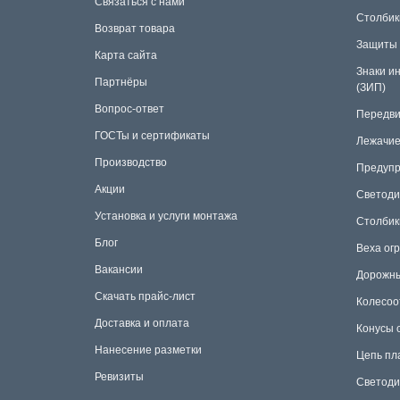
Связаться с нами
Столбик
Возврат товара
Защиты 
Карта сайта
Знаки и
Партнёры
(ЗИП)
Вопрос-ответ
Передви
ГОСТы и сертификаты
Лежачие
Производство
Предупр
Акции
Светоди
Установка и услуги монтажа
Столбик
Блог
Веха ог
Вакансии
Дорожны
Скачать прайс-лист
Колесоо
Доставка и оплата
Конусы 
Нанесение разметки
Цепь пл
Ревизиты
Светоди