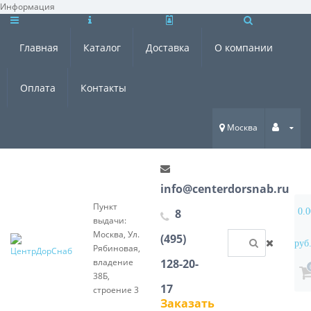
Информация
×
Главная
Каталог
Доставка
О компании
Оплата
Контакты
Москва
info@centerdorsnab.ru
Пункт
8
0.0
выдачи:
Москва, Ул.
(495)
руб
Рябиновая,
владение
128-20-
38Б,
17
строение 3
Заказать