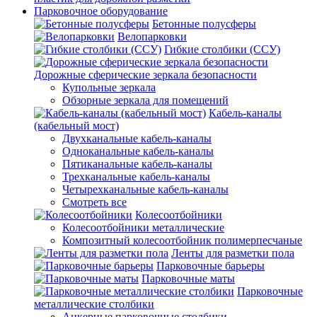
Парковочное оборудование
Бетонные полусферы
Велопарковки
Гибкие столбики (ССУ)
Дорожные сферические зеркала безопасности
Купольные зеркала
Обзорные зеркала для помещений
Кабель-каналы
(кабельный мост)
Двухканальные кабель-каналы
Одноканальные кабель-каналы
Пятиканальные кабель-каналы
Трехканальные кабель-каналы
Четырехканальные кабель-каналы
Смотреть все
Колесоотбойники
Колесоотбойники металлические
Композитный колесоотбойник полимерпесчаные
Ленты для разметки пола
Парковочные барьеры
Парковочные маты
Парковочные
металлические столбики
Анкерные парковочные столбики