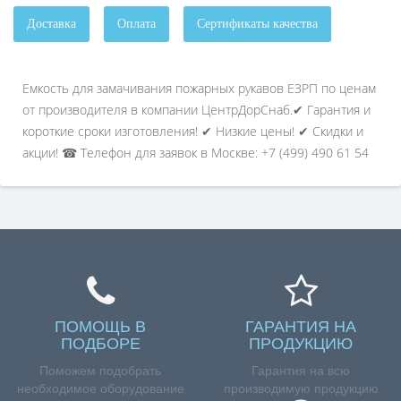
Доставка
Оплата
Сертификаты качества
Емкость для замачивания пожарных рукавов ЕЗРП по ценам
от производителя в компании ЦентрДорСнаб.✔ Гарантия и
короткие сроки изготовления! ✔ Низкие цены! ✔ Скидки и
акции! ☎ Телефон для заявок в Москве: +7 (499) 490 61 54
ПОМОЩЬ В
ГАРАНТИЯ НА
ПОДБОРЕ
ПРОДУКЦИЮ
Поможем подобрать
Гарантия на всю
необходимое оборудование
производимую продукцию