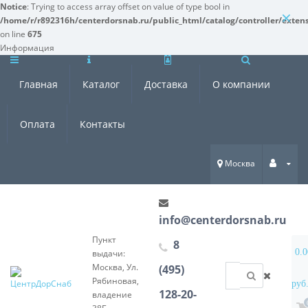
Notice
: Trying to access array offset on value of type bool in
×
/home/r/r892316h/centerdorsnab.ru/public_html/catalog/controller/exten
on line
675
Информация
Главная
Каталог
Доставка
О компании
Оплата
Контакты
Москва
info@centerdorsnab.ru
Пункт
8
0.0
выдачи:
Москва, Ул.
(495)
Рябиновая,
руб
128-20-
владение