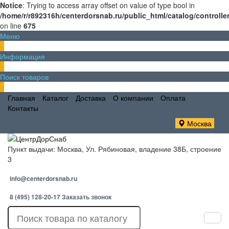
Notice
: Trying to access array offset on value of type bool in
/home/r/r892316h/centerdorsnab.ru/public_html/catalog/controll
on line
675
Меню
×
Информация
×
Поиск товаров
×
Главная
Каталог
Доставка
О компании
Оплата
Контакты
Москва
Пункт выдачи: Москва, Ул. Рябиновая, владение 38Б, строение
3
info@centerdorsnab.ru
8 (495) 128-20-17
Заказать звонок