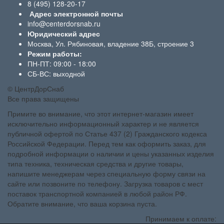
8 (495) 128-20-17
Адрес электронной почты
info@centerdorsnab.ru
Юридический адрес
Москва, Ул. Рябиновая, владение 38Б, строение 3
Режим работы:
ПН-ПТ: 09:00 - 18:00
СБ-ВС: выходной
© ЦентрДорСнаб
Все права защищены
Примите во внимание, что этот интернет-магазин имеет
исключительно информационный характер и не является
публичной офертой по Статье 437 (2) Гражданского кодекса
Российской Федерации. Перед тем как оформить заказ, для
подробной информации о наличии и цены указанных изделия
типа техника, техническая средства и другие товары,
напишите менеджерам через специальную форму связи на
сайте или позвоните по телефону. Загрузка товаров с мест
поставок транспортной компанией в любой район РФ.
Обратите внимание, что ваша корзина пуста.
Принимаем к оплате: